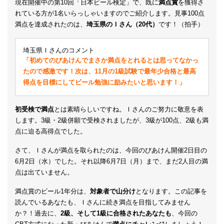
現在開催中の第10回「日本ビール検定」で、既に
満点賞
を獲得さ
れている方が1名いらっしゃいますのでご紹介します。見事100点
満点を達成されたのは、
埼玉県のＩさん（20代）
です！（拍手）
埼玉県Ｉさんのコメント
「初めてのびあけんでまさか満点をとれるとは思ってなかっ
たので感激です！次は、11月の1級試験で最年少合格と最高
得点を目標にしてビール勉強に励みたいと思います！」
初受検で満点
とは素晴らしいですね。Ｉさんのご努力に敬意を表
します。3級・2級併願で受検されましたが、3級が100点、2級も満
点に迫る高得点でした。
さて、Ｉさんが満点を取られたのは、今回のびあけん開催2日目の
6月2日（水）でした。それ以降6月7日（月）まで、まだ2人目の満
点は出ていません。
満点賞のビール1年分は、
対象者で山分け
となります。この記事を
読んでいるあなたも、Ｉさんに続き満点を目指してみません
か？！過去に、
2級、そして1級に合格されたあなたも
、今回の