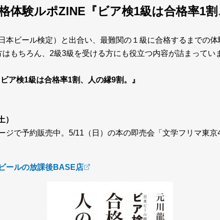
格体験ルポZINE『ビア検1級は合格率1割
日本ビール検定）と出合い、最難関の１級に合格するまでの体
方はもちろん、2級3級を受ける方にも役立つ内容が詰まってい
『ビア検1級は合格率1割、人の縁9割。』
（土）
ージで予約販売中。
5/11
（日）の本の即売会「文学フリマ東京
ビールの放課後BASE店