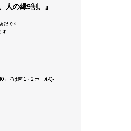
、人の縁9割。』
験記です。
ます！
40
」では南
1
・
2
ホール
Q-