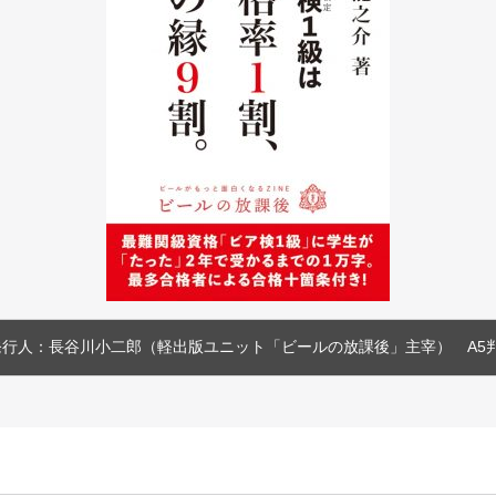
発行人：長谷川小二郎（軽出版ユニット「ビールの放課後」主宰）　A5判3