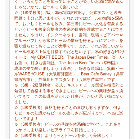
く、いろんなことを知っていることが楽しいお酒に繋がるん
じゃないかな。ビールって楽しいよ！
☺（1級受検者）2級・3級の試験対策は、公式テストと過去
問題で十分と思いますが、それだけではビールの知識を深め
て、おいしくビールを飲み、第三者にビール文化を啓蒙する
というビール検定合格者の本来の目的を達成することはでき
ません。やはり、インターネット、書籍、現場（ビアバーや
ブルーパブ）から常にビールの情報を得るようにアンテナを
張り巡らせておくことが大事です。また、それが楽しいから
ビール検定の上位を目指すのだと思います。私の好きなPCサ
イトは、My CRAFT BEER、The Japan Beer Times、楽しい
お酒.jp。好きな書籍は、The Japan Beer Times（季刊誌）、
琥珀の夢で酔いましょう（漫画）。好きな現場は、箕面ビー
ルWAREHOUSE（大阪府箕面市）、Beer Cafe Barley（兵庫
県西宮市）、芦屋川ビアスタンド（兵庫県芦屋市）です。
☺（3級・2級受検者）公式テキストとビール図鑑を徹底的に
勉強して合格する事ができました。ビールへの興味が益々湧
いてきて、この知識を活かした仕事がしたいと思う様になり
ました。
☺（3級受検者）資格を得ることの喜びも有りますが、何よ
りビールの知識からビールの楽しさが広がります。本当に楽
しいですよ！
☺（3級受検者）ビールの基礎を体系的に学べた。これをき
っかけにより楽しいビアライフを目指します。
☺（3級受検者）よりもっとビールを楽しく美味しく！