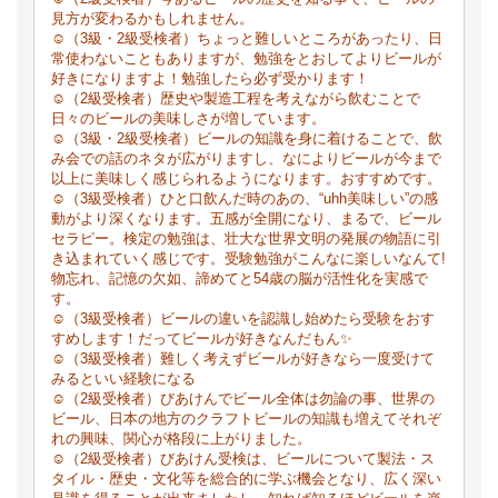
見方が変わるかもしれません。
☺（3級・2級受検者）ちょっと難しいところがあったり、日
常使わないこともありますが、勉強をとおしてよりビールが
好きになりますよ！勉強したら必ず受かります！
☺（2級受検者）歴史や製造工程を考えながら飲むことで
日々のビールの美味しさが増しています。
☺（3級・2級受検者）ビールの知識を身に着けることで、飲
み会での話のネタが広がりますし、なによりビールが今まで
以上に美味しく感じられるようになります。おすすめです。
☺（3級受検者）ひと口飲んだ時のあの、“uhh美味しい”の感
動がより深くなります。五感が全開になり、まるで、ビール
セラピー。検定の勉強は、壮大な世界文明の発展の物語に引
き込まれていく感じです。受験勉強がこんなに楽しいなんて!
物忘れ、記憶の欠如、諦めてと54歳の脳が活性化を実感で
す。
☺（3級受検者）ビールの違いを認識し始めたら受験をおす
すめします！だってビールが好きなんだもん✨
☺（3級受検者）難しく考えずビールが好きなら一度受けて
みるといい経験になる
☺（2級受検者）びあけんでビール全体は勿論の事、世界の
ビール、日本の地方のクラフトビールの知識も増えてそれぞ
れの興味、関心が格段に上がりました。
☺（2級受検者）びあけん受検は、ビールについて製法・ス
タイル・歴史・文化等を総合的に学ぶ機会となり、広く深い