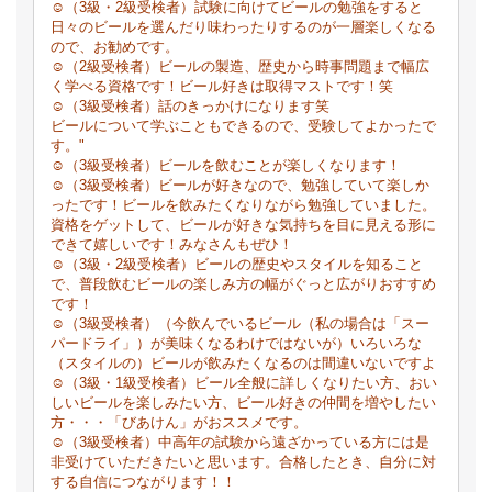
☺（3級・2級受検者）試験に向けてビールの勉強をすると
日々のビールを選んだり味わったりするのが一層楽しくなる
ので、お勧めです。
☺（2級受検者）ビールの製造、歴史から時事問題まで幅広
く学べる資格です！ビール好きは取得マストです！笑
☺（3級受検者）話のきっかけになります笑
ビールについて学ぶこともできるので、受験してよかったで
す。"
☺（3級受検者）ビールを飲むことが楽しくなります！
☺（3級受検者）ビールが好きなので、勉強していて楽しか
ったです！ビールを飲みたくなりながら勉強していました。
資格をゲットして、ビールが好きな気持ちを目に見える形に
できて嬉しいです！みなさんもぜひ！
☺（3級・2級受検者）ビールの歴史やスタイルを知ること
で、普段飲むビールの楽しみ方の幅がぐっと広がりおすすめ
です！
☺（3級受検者）（今飲んでいるビール（私の場合は「スー
パードライ」）が美味くなるわけではないが）いろいろな
（スタイルの）ビールが飲みたくなるのは間違いないですよ
☺（3級・1級受検者）ビール全般に詳しくなりたい方、おい
しいビールを楽しみたい方、ビール好きの仲間を増やしたい
方・・・「びあけん」がおススメです。
☺（3級受検者）中高年の試験から遠ざかっている方には是
非受けていただきたいと思います。合格したとき、自分に対
する自信につながります！！