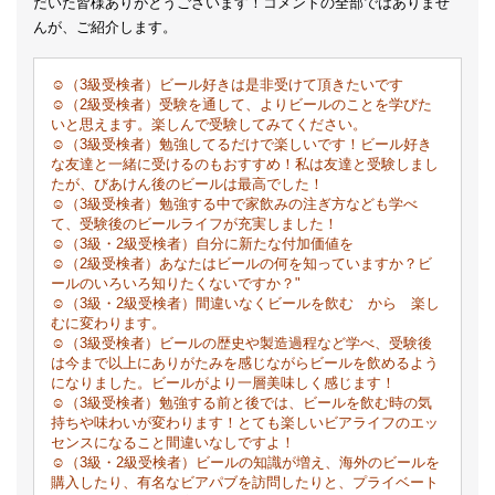
だいた皆様ありがとうございます！コメントの全部ではありませ
んが、ご紹介します。
☺（3級受検者）ビール好きは是非受けて頂きたいです
☺（2級受検者）受験を通して、よりビールのことを学びた
いと思えます。楽しんで受験してみてください。
☺（3級受検者）勉強してるだけで楽しいです！ビール好き
な友達と一緒に受けるのもおすすめ！私は友達と受験しまし
たが、びあけん後のビールは最高でした！
☺（3級受検者）勉強する中で家飲みの注ぎ方なども学べ
て、受験後のビールライフが充実しました！
☺（3級・2級受検者）自分に新たな付加価値を
☺（2級受検者）あなたはビールの何を知っていますか？
ビ
ールのいろいろ知りたくないですか？"
☺（3級・2級受検者）間違いなくビールを飲む から 楽し
むに変わります。
☺（3級受検者）ビールの歴史や製造過程など学べ、受験後
は今まで以上にありがたみを感じながらビールを飲めるよう
になりました。ビールがより一層美味しく感じます！
☺（3級受検者）勉強する前と後では、ビールを飲む時の気
持ちや味わいが変わります！とても楽しいビアライフのエッ
センスになること間違いなしですよ！
☺（3級・2級受検者）ビールの知識が増え、海外のビールを
購入したり、有名なビアパブを訪問したりと、プライベート