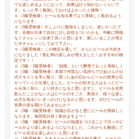
でも楽しめるようになって、効果は計り知れないくらいで
す。もっと早く勉強しておけばよかったと後悔！
☺（3級受検者）ビールを知る事でより美味しく飲めるよう
になります。
☺（3級受検者）久しぶりに勉強をしました。楽しかったで
す。合格が出来て自分に少し自信もついたかも、年齢に関係
なくチャレンジ出来て良いと思います。家にいることが増え
た今チャレンジしてみて下さい。
☺（3級受検者）この検定を通して、さらにビールが大好き
になりました！飲む時の楽しみが増えました！おすすめの検
定です！！
☺（3級・2級受検者）「知識」という酵母でもっと美味しく
☺（3級・2級受検者）本屋で何気ない気持ちでびあけんの公
式テキストを手に取り、買ったあの日からビールの世界が広
がっていくのを感じました。ビールが好きな人はもっとビー
ルを深く知り、より好きになると思いますし、ビールを全然
飲んだことがない人はビールのすごさ、奥深さ、様々な楽し
み方を知るいいきっかけになるかと思います。ぜひビールの
世界の扉を開けてみませんか？
☺（3級・2級受検者）知識が広がると更にビールが美味しく
なります。毎回気分良く飲めますよ〜！
☺（3級・2級受検者）ビールの知識をつけることで日々のビ
ールがより楽しめるようになりました。これからも勉強して
ビール生活を楽しみたいと思います。
☺（2級受検者）今あるビールの歴史を知る事で、ビールの