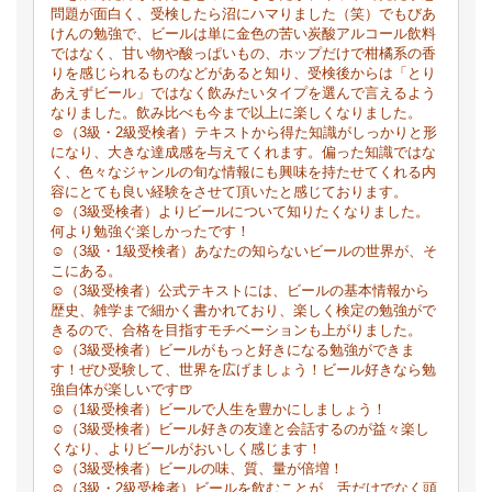
問題が面白く、受検したら沼にハマりました（笑）でもびあ
けんの勉強で、ビールは単に金色の苦い炭酸アルコール飲料
ではなく、甘い物や酸っぱいもの、ホップだけで柑橘系の香
りを感じられるものなどがあると知り、受検後からは「とり
あえずビール」ではなく飲みたいタイプを選んで言えるよう
なりました。飲み比べも今まで以上に楽しくなりました。
☺（3級・2級受検者）テキストから得た知識がしっかりと形
になり、大きな達成感を与えてくれます。偏った知識ではな
く、色々なジャンルの旬な情報にも興味を持たせてくれる内
容にとても良い経験をさせて頂いたと感じております。
☺（3級受検者）よりビールについて知りたくなりました。
何より勉強ぐ楽しかったです！
☺（3級・1級受検者）あなたの知らないビールの世界が、そ
こにある。
☺（3級受検者）公式テキストには、ビールの基本情報から
歴史、雑学まで細かく書かれており、楽しく検定の勉強がで
きるので、合格を目指すモチベーションも上がりました。
☺（3級受検者）ビールがもっと好きになる勉強ができま
す！ぜひ受験して、世界を広げましょう！ビール好きなら勉
強自体が楽しいです🍺
☺（1級受検者）ビールで人生を豊かにしましょう！
☺（3級受検者）ビール好きの友達と会話するのが益々楽し
くなり、よりビールがおいしく感じます！
☺（3級受検者）ビールの味、質、量が倍増！
☺（3級・2級受検者）ビールを飲むことが、舌だけでなく頭