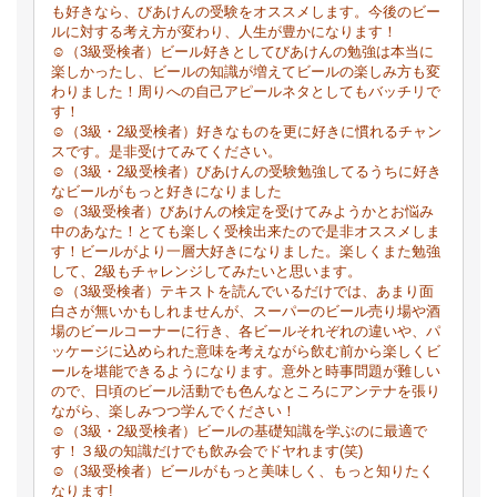
も好きなら、びあけんの受験をオススメします。今後のビー
ルに対する考え方が変わり、人生が豊かになります！
☺（3級受検者）ビール好きとしてびあけんの勉強は本当に
楽しかったし、ビールの知識が増えてビールの楽しみ方も変
わりました！周りへの自己アピールネタとしてもバッチリで
す！
☺（3級・2級受検者）好きなものを更に好きに慣れるチャン
スです。是非受けてみてください。
☺（3級・2級受検者）びあけんの受験勉強してるうちに好き
なビールがもっと好きになりました
☺（3級受検者）びあけんの検定を受けてみようかとお悩み
中のあなた！
とても楽しく受検出来たので是非オススメしま
す！
ビールがより一層大好きになりました。
楽しくまた勉強
して、2級もチャレンジしてみたいと思います。
☺（3級受検者）テキストを読んでいるだけでは、あまり面
白さが無いかもしれませんが、スーパーのビール売り場や酒
場のビールコーナーに行き、各ビールそれぞれの違いや、パ
ッケージに込められた意味を考えながら飲む前から楽しくビ
ールを堪能できるようになります。意外と時事問題が難しい
ので、日頃のビール活動でも色んなところにアンテナを張り
ながら、楽しみつつ学んでください！
☺（3級・2級受検者）ビールの基礎知識を学ぶのに最適で
す！３級の知識だけでも飲み会でドヤれます(笑)
☺（3級受検者）ビールがもっと美味しく、もっと知りたく
なります!