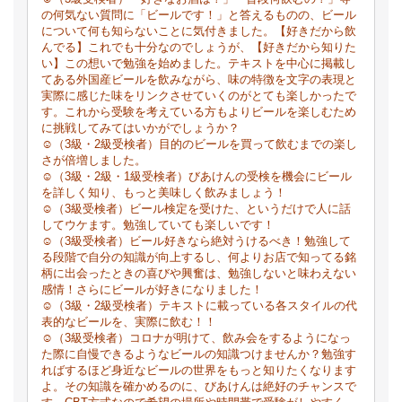
の何気ない質問に「ビールです！」と答えるものの、ビール
について何も知らないことに気付きました。【好きだから飲
んでる】これでも十分なのでしょうが、【好きだから知りた
い】この想いで勉強を始めました。テキストを中心に掲載し
てある外国産ビールを飲みながら、味の特徴を文字の表現と
実際に感じた味をリンクさせていくのがとても楽しかったで
す。これから受験を考えている方もよりビールを楽しむため
に挑戦してみてはいかがでしょうか？
☺（3級・2級受検者）目的のビールを買って飲むまでの楽し
さが倍増しました。
☺（3級・2級・1級受検者）びあけんの受検を機会にビール
を詳しく知り、もっと美味しく飲みましょう！
☺（3級受検者）ビール検定を受けた、というだけで人に話
してウケます。勉強していても楽しいです！
☺（3級受検者）ビール好きなら絶対うけるべき！勉強して
る段階で自分の知識が向上するし、何よりお店で知ってる銘
柄に出会ったときの喜びや興奮は、勉強しないと味わえない
感情！さらにビールが好きになりました！
☺（3級・2級受検者）テキストに載っている各スタイルの代
表的なビールを、実際に飲む！！
☺（3級受検者）コロナが明けて、飲み会をするようになっ
た際に自慢できるようなビールの知識つけませんか？勉強す
ればするほど身近なビールの世界をもっと知りたくなります
よ。その知識を確かめるのに、びあけんは絶好のチャンスで