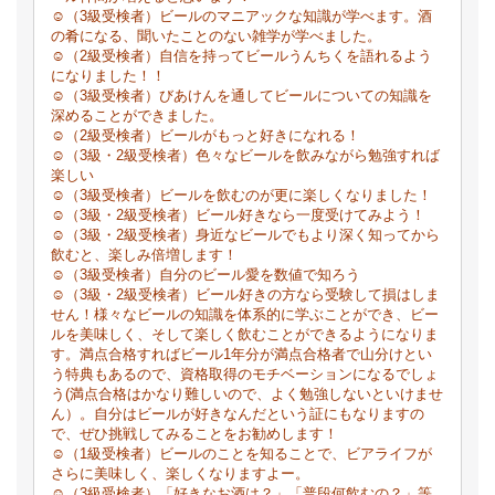
☺（3級受検者）ビールのマニアックな知識が学べます。酒
の肴になる、聞いたことのない雑学が学べました。
☺（2級受検者）自信を持ってビールうんちくを語れるよう
になりました！！
☺（3級受検者）びあけんを通してビールについての知識を
深めることができました。
☺（2級受検者）ビールがもっと好きになれる！
☺（3級・2級受検者）色々なビールを飲みながら勉強すれば
楽しい
☺（3級受検者）ビールを飲むのが更に楽しくなりました！
☺（3級・2級受検者）ビール好きなら一度受けてみよう！
☺（3級・2級受検者）身近なビールでもより深く知ってから
飲むと、楽しみ倍増します！
☺（3級受検者）自分のビール愛を数値で知ろう
☺（3級・2級受検者）ビール好きの方なら受験して損はしま
せん！様々なビールの知識を体系的に学ぶことができ、ビー
ルを美味しく、そして楽しく飲むことができるようになりま
す。満点合格すればビール1年分が満点合格者で山分けとい
う特典もあるので、資格取得のモチベーションになるでしょ
う(満点合格はかなり難しいので、よく勉強しないといけませ
ん）。自分はビールが好きなんだという証にもなりますの
で、ぜひ挑戦してみることをお勧めします！
☺（1級受検者）ビールのことを知ることで、ビアライフが
さらに美味しく、楽しくなりますよー。
☺（3級受検者）「好きなお酒は？」「普段何飲むの？」等