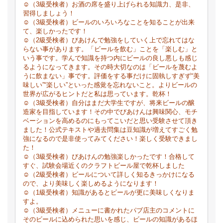
☺（3級受検者）お酒の席を盛り上げられる知識力、是非、
習得しましょう！
☺（3級受検者）ビールのいろいろなことを知ることが出来
て、楽しかったです！
☺（2級受検者）びあけんで勉強をしていく上で忘れてはな
らない事があります。「ビールを飲む」ことを「楽しむ」と
いう事です。学んで知識を持つ内にビールの良し悪しも感じ
るようになってきます。その時大切なのは「ビールを蔑むよ
うに飲まない」事です。評価をする事だけに固執しすぎず“美
味しい”“楽しい”といった感覚を忘れないこと。よりビールの
世界が広がるヒントだと私は思っています。乾杯！
☺（3級受検者）自分はまだ大学生ですが、将来ビールの醸
造家を目指しています！その中でびあけんは興味関心、モチ
ベーションを高めるのにもってこいだと思い受験させて頂き
ました！公式テキストや過去問集は豆知識が増えてすごく勉
強になるので是非使ってみてください！楽しく受験できまし
た！
☺（3級受検者）びあけんの勉強楽しかったです！合格して
すぐ、試験会場近くのクラフトビール屋で乾杯しました
☺（2級受検者）ビールについて詳しく知るきっかけになる
ので、より美味しく楽しめるようになります！
☺（1級受検者）知識があるとビールが更に美味しくなりま
すよ。
☺（3級受検者）メニューに書かれたパブ店主のコメントに
そのビールに込められた思いを感じ、ビールの知識があるほ