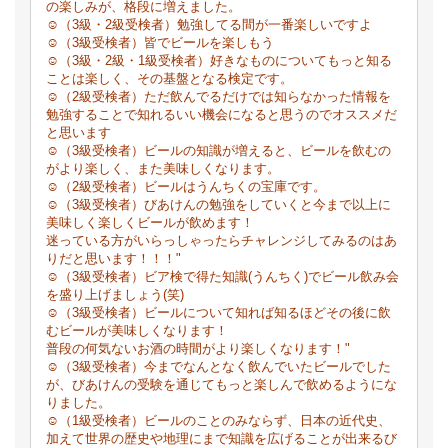
の楽しみが、格段に増えました。
☺（3級・2級受検者）勉強してる間が一番楽しいですよ
☺（3級受検者）皆でビールを楽しもう
☺（3級・2級・1級受検者）好きなものについてもっと知る
ことは楽しく、その基盤となる検定です。
☺（2級受検者）ただ飲んでるだけでは知らなかった情報を
勉強することで知れるいい機会になると思うのでオススメだ
と思います
☺（3級受検者）ビールの知識が増えると、ビールを飲むの
がより楽しく、また美味しくなります。
☺（2級受検者）ビールはうんちくの宝庫です。
☺（3級受検者）びあけんの勉強をしていくと今まで以上に
美味しく楽しくビールが飲めます！
迷っている方がいらっしゃったらチャレンジしてみるのはあ
りだと思います！！！"
☺（3級受検者）ビア検で得た知識(うんちく)でビール飲み会
を盛り上げましょう(笑)
☺（3級受検者）ビールについて知れば知るほどその後に飲
むビールが美味しくなります！
普段の何気ないお酒の時間がより楽しくなります！"
☺（3級受検者）今までなんとなく飲んでいたビールでした
が、びあけんの受験を通じてもっと楽しんで飲めるようにな
りました。
☺（1級受検者）ビールのことのみならず、日本の近代史、
加えて世界の歴史や地理にまで知識を広げることが出来るび