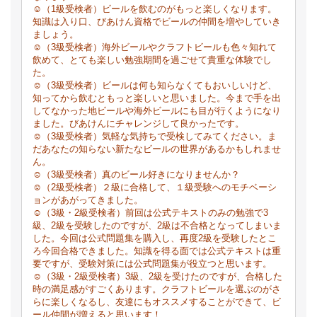
☺（1級受検者）ビールを飲むのがもっと楽しくなります。
知識は入り口、びあけん資格でビールの仲間を増やしていき
ましょう。
☺（3級受検者）海外ビールやクラフトビールも色々知れて
飲めて、とても楽しい勉強期間を過ごせて貴重な体験でし
た。
☺（3級受検者）ビールは何も知らなくてもおいしいけど、
知ってから飲むともっと楽しいと思いました。今まで手を出
してなかった地ビールや海外ビールにも目が行くようになり
ました。びあけんにチャレンジして良かったです。
☺（3級受検者）気軽な気持ちで受検してみてください。ま
だあなたの知らない新たなビールの世界があるかもしれませ
ん。
☺（3級受検者）真のビール好きになりませんか？
☺（2級受検者）２級に合格して、１級受験へのモチベーシ
ョンがあがってきました。
☺（3級・2級受検者）前回は公式テキストのみの勉強で3
級、2級を受験したのですが、2級は不合格となってしまいま
した。今回は公式問題集を購入し、再度2級を受験したとこ
ろ今回合格できました。知識を得る面では公式テキストは重
要ですが、受験対策には公式問題集が役立つと思います。
☺（3級・2級受検者）3級、2級を受けたのですが、合格した
時の満足感がすごくあります。クラフトビールを選ぶのがさ
らに楽しくなるし、友達にもオススメすることができて、ビ
ール仲間が増えると思います！