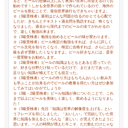
ると、ビールの想像以上に広く奥深い世界に出会えるのでお
勧めです！しかも全世界の国々で作られているので、海外の
ビールを飲むことで、疑似世界旅行もできちゃいますよ。
☺（3級受検者）最初はどんな問題が出るのかとても心配で
したが、きちんとテキスト＋過去問を熟読すれば、怖くなく
なりました。過去から現代までのビールの全てがわかるの
で、楽しく勉強出来ます。
☺（3級受検者）勉強を始めるとビールの味が変わります。
☺（2級受検者）ビール検定の勉強をすれば、さらに詳しく
ビール文化を知りたくなり、検定に合格すれば、さらに上の
級を必ず受験したくなりますよ。ビール好きな人には、是非
一度受験をお勧めします。
☺（2級受検者）ビールの知識はもともとあると思っていた
が、好きな分野だけ知っているだけで、まだまだであった。
足りない知識が補えてとても役立った。
☺（3級受検者）ビールの作り方はもちろんおいしい飲み方
も学ぶことが出来るのでビールの教養を得たい方はぜひ参加
してみてはいかがでしょうか
☺（3級・2級受検者）ビール知識が身についたことで、これ
まで以上にビールを美味しく楽しく、飲めるようになりまし
た！
☺（3級受検者）先日「知識は世界の解像度を上げる」とい
うフレーズを目にしました。「おいしい」で完結していた世
界に知識を加えるといろんな「楽しい」が見えてきたように
思います。一人の時間が増えた今こそ、ただ飲むだけじゃな