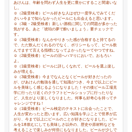
あけんは、年齢を問わず人生を更に豊かにすること間違いな
し。
☺（2級受検者）ビール好きな人はぜひ一度学んでみてくだ
さい♪今まで知らなかったビールにも出会えると思います。
☺（3級・2級受検者）新しい酒税に関しての問題が多かった
気がする。あと「琥珀の夢で酔いましょう」要チェックで
す。
☺（3級受検者）なんかやりきった感が合格すると持てるの
で、ただ飲んだくれるのでなく、ポリシーもって、ビール飲
んでますて言える指標になってよかったなーてやつですね。
☺（2級受検者）ビールの沼へハマりにおいで。おもろい
よ。
☺（1級受検者）ビールに詳しくなれて、ビールを選ぶ楽し
みが増える。
☺（3級受検者）今までなんとなくビールが好きだったの
が、びあけんの勉強を通して知識がつき、今まで以上にビー
ルを美味しく感じるようになりました！その後ビール工場見
学に行ったり近くのクラフトビールショップに行ったりな
ど、人生がより楽しくなりました。何事も好奇心を持ってチ
ャレンジですね！
☺（1級受検者）ビール検定のテキストに出会ったことで、
人生が変わったと思います。広い知識を学ぶことで世界が広
がり、今まで以上にビールのことが好きになりました。ビー
ルを1本飲むにしても美味しさ以外の、歴史や原材料などを
考えることで楽しみが何倍にもなりました。ビールが少しで