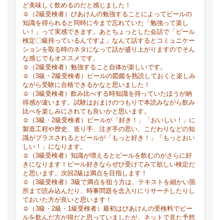
ど美味しく飲めるのだと感じました！
☺（2級受検者）びあけんの勉強することによってビールの
知識を得られると同時に今まで忘れていた「勉強って楽し
い！」って実感できます。あとちょっとした会話で「ビール
検定〇級持っているんですよ」なんて話するとコミュニケー
ションを取る時のネタになって話が盛り上がりますのでそん
な感じでもオススメです。
☺（2級受検者）勉強すること自体が楽しいです。
☺（3級・2級受検者）ビールの図鑑を熟読しておくと楽しみ
ながら受験に合格できるかなと思いました！
☺（3級受検者）飲み比べする時知識を持っていたほうが納
得感が違います。試験はおまけのつもりで本読みながら飲み
比べを楽しみにされても良いかと思います。
☺（3級・2級受検者）ビールが「好き！」「おいしい！」に
製造工程や歴史、造り手、注ぎ手の思い、こだわりなどの知
識がプラスされるとビールが「もっと好き！」「もっとおい
しい！」になります。
☺（3級受検者）知識が増えるとビールを飲むのがさらに好
きになります！ビール好きならぜひ受けてみて欲しい検定だ
と思います。次回2級は満点を目指します！
☺（3級受検者）3級で満点を狙う方は、テキストを細かい箇
所まで読み込んだり、時事問題を念入りにリサーチしたりし
ておいた方が良いと思います！
☺（3級・2級・1級受検者）最初はびあけんの受検料でビー
ルを飲んだ方が得だと思っていましたが、ネットで見た予想