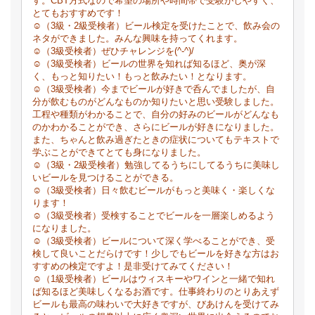
す。CBT方式なので希望の場所や時間帯で受験がしやすく、
とてもおすすめです！
☺（3級・2級受検者）ビール検定を受けたことで、飲み会の
ネタができました。みんな興味を持ってくれます。
☺（3級受検者）ぜひチャレンジを(^-^)/
☺（3級受検者）ビールの世界を知れば知るほど、奥が深
く、もっと知りたい！もっと飲みたい！となります。
☺（3級受検者）今までビールが好きで呑んでましたが、自
分が飲むものがどんなものか知りたいと思い受験しました。
工程や種類がわかることで、自分の好みのビールがどんなも
のかわかることができ、さらにビールが好きになりました。
また、ちゃんと飲み過ぎたときの症状についてもテキストで
学ぶことができてとても身になりました。
☺（3級・2級受検者）勉強してるうちにしてるうちに美味し
いビールを見つけることができる。
☺（3級受検者）日々飲むビールがもっと美味く・楽しくな
ります！
☺（3級受検者）受検することでビールを一層楽しめるよう
になりました。
☺（3級受検者）ビールについて深く学べることができ、受
検して良いことだらけです！少しでもビールを好きな方はお
すすめの検定ですよ！是非受けてみてください！
☺（1級受検者）ビールはウィスキーやワインと一緒で知れ
ば知るほど美味しくなるお酒です。仕事終わりのとりあえず
ビールも最高の味わいで大好きですが、びあけんを受けてみ