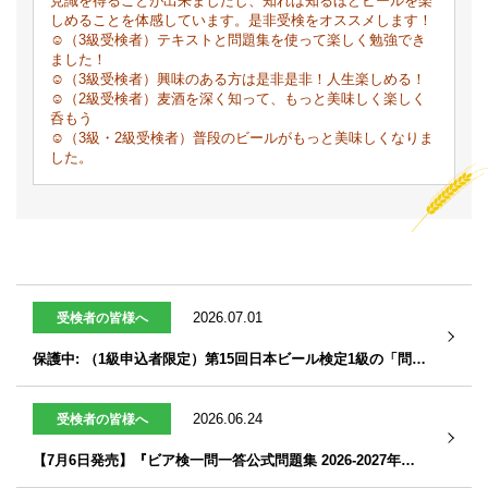
見識を得ることが出来ましたし、知れば知るほどビールを楽
しめることを体感しています。是非受検をオススメします！
☺（3級受検者）テキストと問題集を使って楽しく勉強でき
ました！
☺（3級受検者）興味のある方は是非是非！人生楽しめる！
☺（2級受検者）麦酒を深く知って、もっと美味しく楽しく
呑もう
☺（3級・2級受検者）普段のビールがもっと美味しくなりま
した。
2026.07.01
受検者の皆様へ
保護中: （1級申込者限定）第15回日本ビール検定1級の「問題と解答」
2026.06.24
受検者の皆様へ
【7月6日発売】『ビア検一問一答公式問題集 2026-2027年版 デジタルブック』