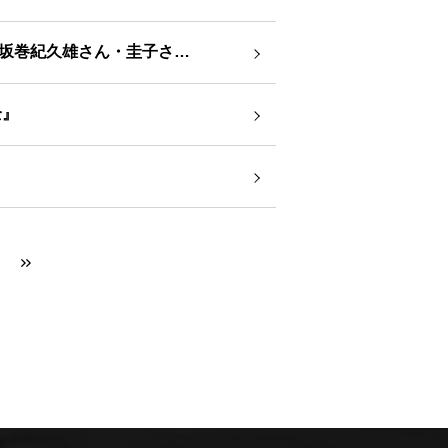
（記事紹介）「難関のビア検合格 夫婦でビールの魅力広める 坂巻紀久雄さん・圭子さん 札幌市清田区＜人トーク＞」（北海道新難関のビア検合格 夫婦でビールの魅力広める 坂巻紀久雄さん・圭子さん 札幌市清田区＜人トーク＞（北海道新聞）
全』