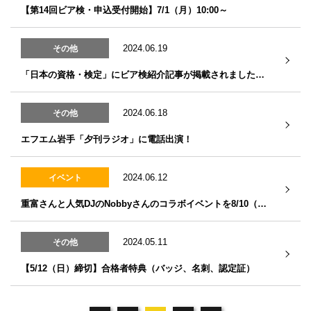
【第14回ビア検・申込受付開始】7/1（月）10:00～
2024.06.19
その他
「日本の資格・検定」にビア検紹介記事が掲載されました！「ビールの世界がグッと広がる『ビア検』の試験内容や活用法を紐解く！」
2024.06.18
その他
エフエム岩手「夕刊ラジオ」に電話出演！
2024.06.12
イベント
重富さんと人気DJのNobbyさんのコラボイベントを8/10（土）に開催！
2024.05.11
その他
【5/12（日）締切】合格者特典（バッジ、名刺、認定証）