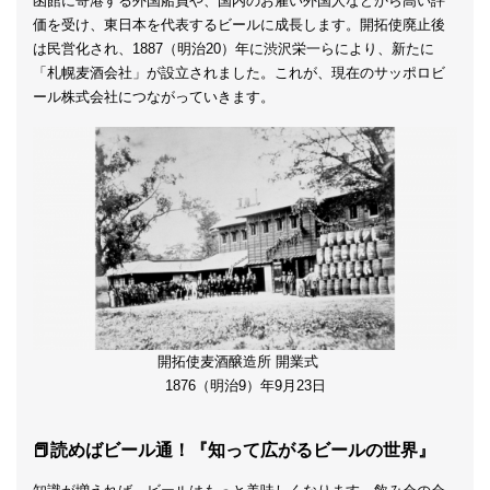
函館に寄港する外国船員や、国内のお雇い外国人などから高い評
価を受け、東日本を代表するビールに成長します。開拓使廃止後
は民営化され、1887（明治20）年に渋沢栄一らにより、新たに
「札幌麦酒会社」が設立されました。これが、現在のサッポロビ
ール株式会社につながっていきます。
開拓使麦酒醸造所 開業式
1876（明治9）年9月23日
📕読めばビール通！『知って広がるビールの世界』