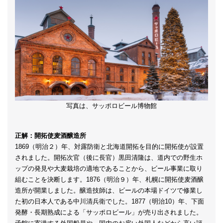
写真は、サッポロビール博物館
正解：開拓使麦酒醸造所
1869（明治２）年、対露防衛と北海道開拓を目的に開拓使が設置
されました。開拓次官（後に長官）黒田清隆は、道内での野生ホ
ップの発見や大麦栽培の適地であることから、ビール事業に取り
組むことを決断します。1876（明治９）年、札幌に開拓使麦酒醸
造所が開業しました。醸造技師は、ビールの本場ドイツで修業し
た初の日本人である中川清兵衛でした。1877（明治10）年、下面
発酵・長期熟成による「サッポロビール」が売り出されました。