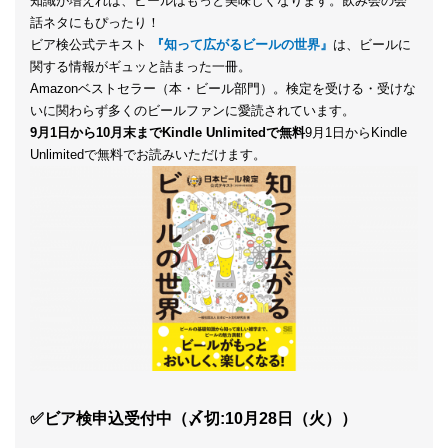
知識が増えれば、ビールはもっと美味しくなります。飲み会の会
話ネタにもぴったり！
ビア検公式テキスト
『知って広がるビールの世界』
は、ビールに
関する情報がギュッと詰まった一冊。
Amazonベストセラー（本・ビール部門）。検定を受ける・受けな
いに関わらず多くのビールファンに愛読されています。
9月1日から10月末までKindle Unlimitedで無料
9月1日からKindle
Unlimitedで無料でお読みいただけます。
✅ビア検申込受付中（〆切:10月28日（火））